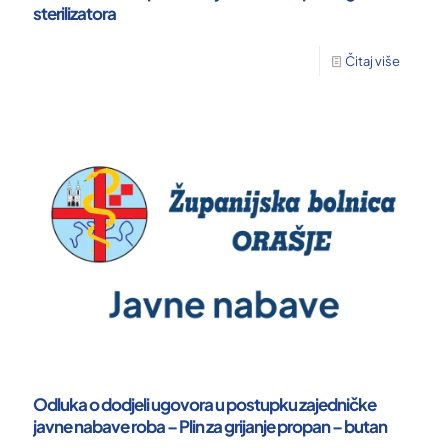
sterilizatora
Čitaj više
Odluka o dodjeli ugovora u postupku zajedničke
javne nabave roba – Plin za grijanje propan – butan