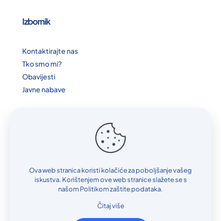
Izbornik
Kontaktirajte nas
Tko smo mi?
Obavijesti
Javne nabave
Podaci
I.D broj: 4254019560003
T.R: 3381802200480581
Ova web stranica koristi kolačiće za poboljšanje vašeg
iskustva. Korištenjem ove web stranice slažete se s
IBAN: BA3933806048114001693
našom Politikom zaštite podataka.
UniCredit Banka
Čitaj više