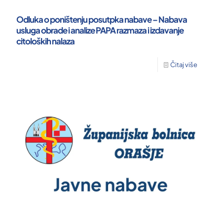
Odluka o poništenju posutpka nabave – Nabava
usluga obrade i analize PAPA razmaza i izdavanje
citoloških nalaza
Čitaj više