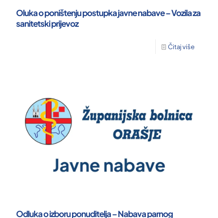
Oluka o poništenju postupka javne nabave – Vozila za
sanitetski prijevoz
Čitaj više
Odluka o izboru ponuditelja – Nabava parnog