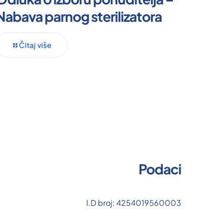
Nabava parnog sterilizatora
Čitaj više
Podaci
I.D broj: 4254019560003