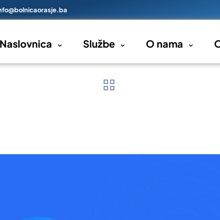
nfo@bolnicaorasje.ba
Naslovnica
Službe
O nama
O