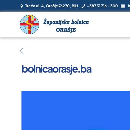
Treća ul. 4, Orašje 76270, BiH
+387 31 716 - 300
i
bolnicaorasje.ba