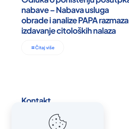
nabave – Nabava usluga
obrade i analize PAPA razmaza 
izdavanje citoloških nalaza
Čitaj više
Kontakt
info@bolnicaorasje.ba