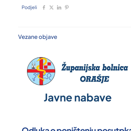
Podjeli
Vezane objave
Odluka o poništenju posutpk