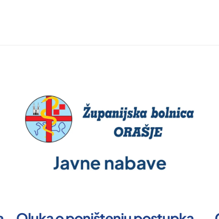
a
Oluka o poništenju postupka