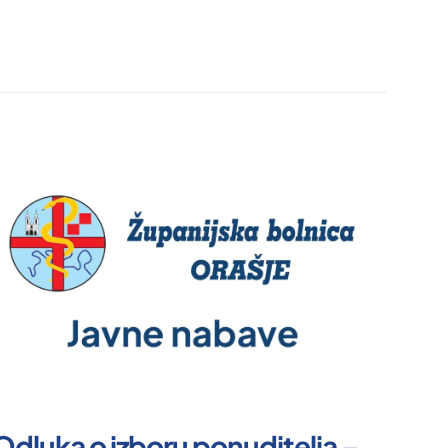
Odluka o izboru ponuditelja –