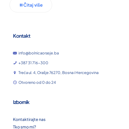
Čitaj više
Kontakt
info@bolnicaorasje.ba
+387 31 716-300
Treća ul. 4, Orašje 76270, Bosna i Hercegovina
Otvoreno od 0 do 24
Izbornik
Kontaktirajte nas
Tko smo mi?