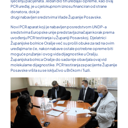
liječenju pacijenata. Jedan dio tih uređaja i opreme, kao ovaj
PCR uređaj, je u cjelokupnom iznosu financiran od strane
donatora, dok je
drugi nabavljen sredstvima Vlade Županije Posavske.
Novi PCR aparat koji je nabavljen posredstvom UNDP–a
sredstvima Europske unije predstavlja značajan korak prema
uvođenju PCR testiranja i u Županiji Posavskoj. Djelatnici
Županijske bolnice Orašje već su prošli obuke za rad na ovim
uređajima te će, nakon nabave ostale potrebne opreme biti
moguće pružanje i ovog vida dijagnostike u Orašju.
Županijska bolnica Orašje do sada nije obavljala ovaj vid
molekularne dijagnostike. PCR testiranja za pacijente Županije
Posavske vršila su se isključivo u Brčkom i Tuzli.