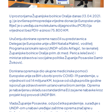
U prostorijama Županijske bolnice Orašje danas (13.04.2021.
g.) je izvršena primopredaja vrijedne donacije Europske unije.
Riječ je o uređaju za molekularnu dijagnostiku (PCR) čija
vrijednost bez PDV-a iznosi 75.800 KM.
Uručenju donirane opreme nazočili su predstavnica
Delegacije Europske unije u BiH Nataša Malinić, voditelj
Programa za lokalni razvoj UNDP-a Edis Arifagić, te ravnatelj
Županijske bolnice Orašje prim.dr.med. Perica Jelečević i
ministar zdravstva i socijalne politike Županije Posavske Damir
Živković.
Donirana oprema je dio ukupne medicinske pomoći
Europske unije za BiH u borbi protiv COVID-19 pandemije, u
vrijednosti od 14 milijuna KM, koja se od ožujka prošle godine
isporučuje zdravstvenim ustanovama širom zemlje. Oprema
je nabavljena u skladu sa standardima EU za javne nabavke kroz
projekt koji provodi UNDP BiH.
Vlada Županije Posavske, od početka pandemije, surađuje s
UNDP-om u nabavi uređaja i zaštitne oprema značajne u