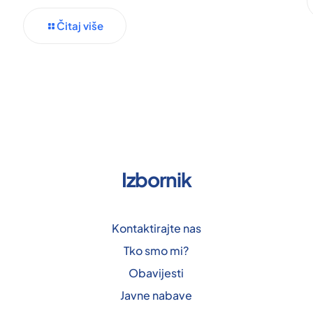
Čitaj više
Izbornik
Kontaktirajte nas
Tko smo mi?
Obavijesti
Javne nabave