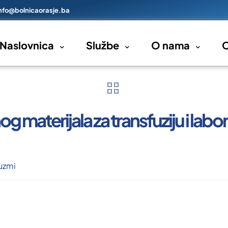
nfo@bolnicaorasje.ba
Naslovnica
Službe
O nama
O
 materijala za transfuziju i labor
uzmi