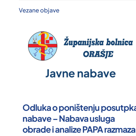
Vezane objave
Odluka o poništenju posutpk
nabave – Nabava usluga
obrade i analize PAPA razmaza 