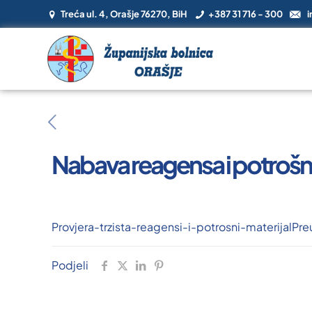
Treća ul. 4, Orašje 76270, BiH
+387 31 716 - 300
i
Nabava reagensa i potrošnog
Provjera-trzista-reagensi-i-potrosni-materijal
Pre
Podjeli