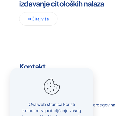
izdavanje citoloških nalaza
Čitaj više
Kontakt
info@bolnicaorasje.ba
+387 31 716-300
Ova web stranica koristi
Treća ul. 4, Orašje 76270, Bosna i Hercegovina
kolačiće za poboljšanje vašeg
Otvoreno od 0 do 24