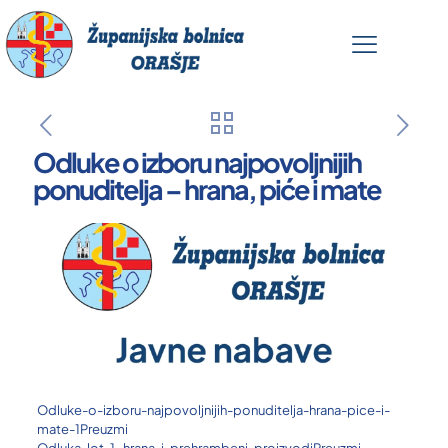
Odluke o izboru najpovoljnijih
ponuditelja – hrana, piće i mate
Odluke-o-izboru-najpovoljnijih-ponuditelja-hrana-pice-i-
mate-1
Preuzmi
Odluka-lot-1-hrana-i-prehrambeni-proizvodi
Preuzmi