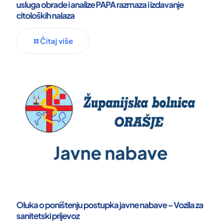
usluga obrade i analize PAPA razmaza i izdavanje
citoloških nalaza
Čitaj više
Oluka o poništenju postupka javne nabave – Vozila za
sanitetski prijevoz