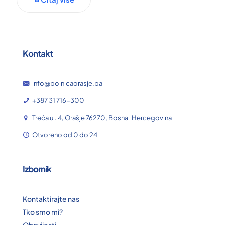
Kontakt
info@bolnicaorasje.ba
+387 31 716-300
Treća ul. 4, Orašje 76270, Bosna i Hercegovina
Otvoreno od 0 do 24
Izbornik
Kontaktirajte nas
Tko smo mi?