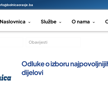
nfo@bolnicaorasje.ba
Naslovnica
Službe
O nama
O
Obavijesti
Odluke o izboru najpovoljniji
dijelovi