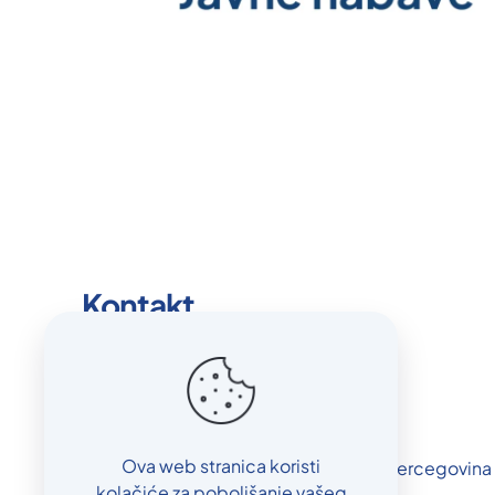
Kontakt
info@bolnicaorasje.ba
+387 31 716-300
Ova web stranica koristi
Treća ul. 4, Orašje 76270, Bosna i Hercegovina
kolačiće za poboljšanje vašeg