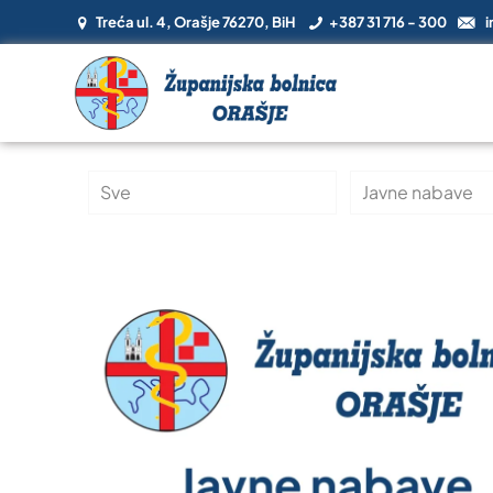
Treća ul. 4, Orašje 76270, BiH
+387 31 716 - 300
i
Sve
Javne nabave