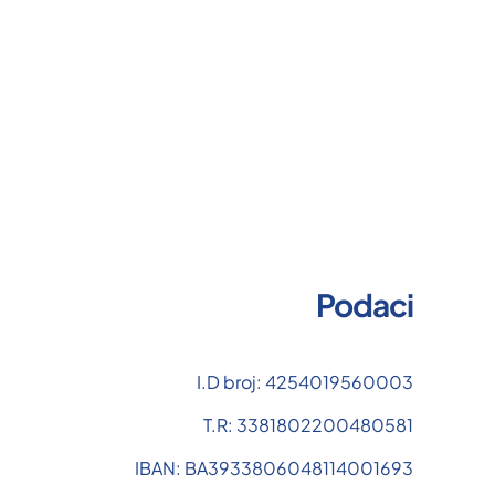
Podaci
I.D broj: 4254019560003
T.R: 3381802200480581
IBAN: BA3933806048114001693