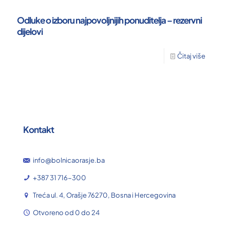
Odluke o izboru najpovoljnijih ponuditelja – rezervni
dijelovi
Čitaj više
Kontakt
info@bolnicaorasje.ba
+387 31 716-300
Treća ul. 4, Orašje 76270, Bosna i Hercegovina
Otvoreno od 0 do 24