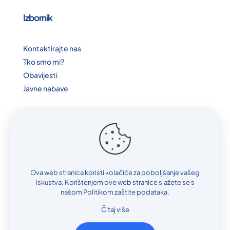
Izbornik
Kontaktirajte nas
Tko smo mi?
Obavijesti
Javne nabave
Podaci
I.D broj: 4254019560003
T.R: 3381802200480581
Ova web stranica koristi kolačiće za poboljšanje vašeg
iskustva. Korištenjem ove web stranice slažete se s
IBAN: BA3933806048114001693
našom Politikom zaštite podataka.
UniCredit Banka
Čitaj više